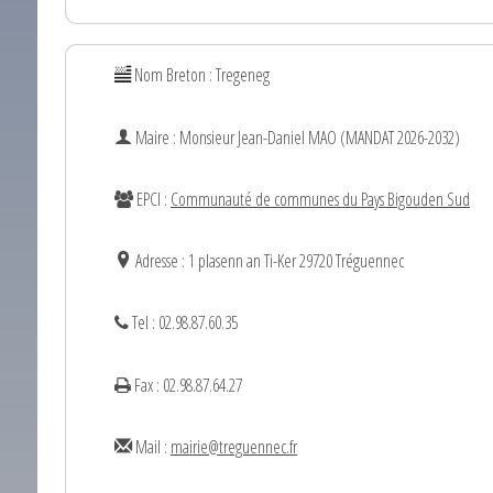
Nom Breton : Tregeneg
Maire : Monsieur
Jean-Daniel
MAO (MANDAT 2026-2032)
EPCI :
Communauté de communes du Pays Bigouden Sud
Adresse : 1 plasenn an Ti-Ker 29720 Tréguennec
Tel : 02.98.87.60.35
Fax : 02.98.87.64.27
Mail :
mairie@treguennec.fr