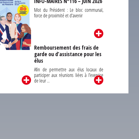
INFO-MAIRES N°116 – JUIN 2026
Mot du Président : Le bloc communal,
force de proximité et d'avenir
Remboursement des frais de
garde ou d’assistance pour les
Carrefour des
élus
unes du Finistère
2026
Afin de permettre aux élus locaux de
participer aux réunions liées à l’exercice
de leur ...