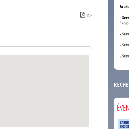
Accéd
PDF
- Ser
*
Anno
-
Serv
- Ser
- Ser
RECHE
ÉVÈ