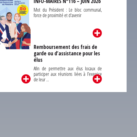
INFO-MAIRES N°116 – JUIN 2026
Mot du Président : Le bloc communal,
force de proximité et d'avenir
Remboursement des frais de
garde ou d’assistance pour les
Carrefour des
élus
unes du Finistère
2026
Afin de permettre aux élus locaux de
participer aux réunions liées à l’exercice
de leur ...