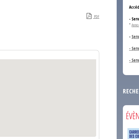
Accéd
PDF
- Ser
*
Anno
-
Serv
- Ser
- Ser
RECHE
ÉVÈ