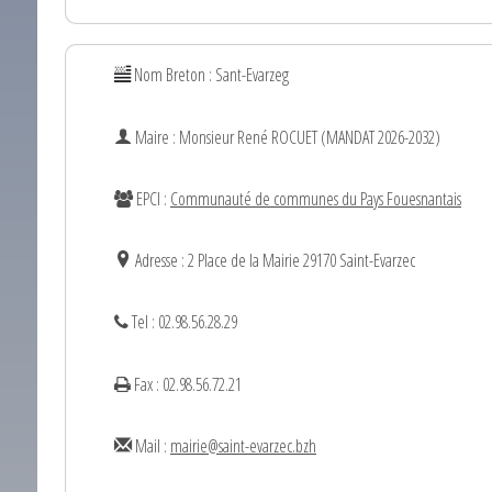
Nom Breton : Sant-Evarzeg
Maire : Monsieur
René
ROCUET (MANDAT 2026-2032)
EPCI :
Communauté de communes du Pays Fouesnantais
Adresse : 2 Place de la Mairie 29170 Saint-Evarzec
Tel : 02.98.56.28.29
Fax : 02.98.56.72.21
Mail :
mairie@saint-evarzec.bzh