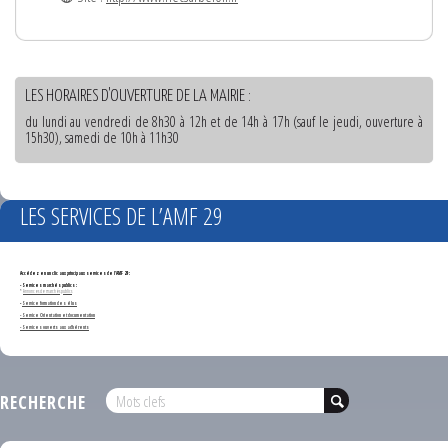
LES HORAIRES D'OUVERTURE DE LA MAIRIE :
du lundi au vendredi de 8h30 à 12h et de 14h à 17h (sauf le jeudi, ouverture à
15h30), samedi de 10h à 11h30
LES SERVICES DE L’AMF 29
Accédez en un clic aux principaux services de l'AMF 29 :
- Services marchés publics :
*
Annonces de marchés publics
-
Service formation des élus
- Service Orientation et documentation
- Services ouverts aux adhérents
RECHERCHE