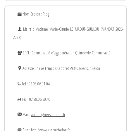
Nom Breton : Rieg
Maire : Madame
Marie-Claude
LE MAOÛT-GUILLOU (MANDAT 2026-
2032)
EPCI :
Communauté d'agglomération Quimperlé Communauté
Adresse : 4 rue François Cadoret 29340 Riec sur Belon
Tel : 02.98.06.91.04
Fax : 02.98.06.50.40
Mail :
accueil@riecsurbelon.fr
Site :
http://www.riecsurbelon.fr