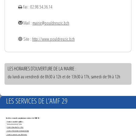
Fax : 02.98.54.36.14
Mail :
mairie@pouldreuzic.bzh
Site :
http://www.pouldreuzic.bzh
LES HORAIRES D'OUVERTURE DE LA MAIRIE :
du lundi au vendredi de 8h30 à 12h et de 13h30 à 17h, samedi de 9h à 12h
LES SERVICES DE L’AMF 29
Accédez en un clic aux principaux services de l'AMF 29 :
- Services marchés publics :
*
Annonces de marchés publics
-
Service formation des élus
- Service Orientation et documentation
- Services ouverts aux adhérents