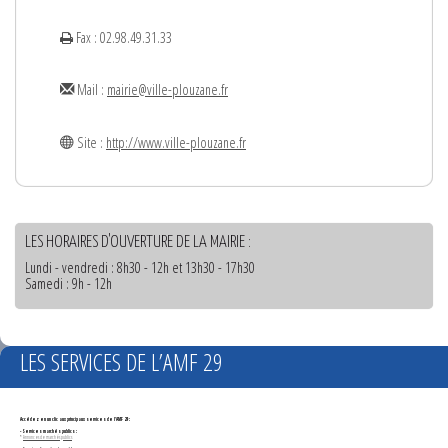
Fax : 02.98.49.31.33
Mail :
mairie@ville-plouzane.fr
Site :
http://www.ville-plouzane.fr
LES HORAIRES D'OUVERTURE DE LA MAIRIE :
Lundi - vendredi : 8h30 - 12h et 13h30 - 17h30
Samedi : 9h - 12h
LES SERVICES DE L’AMF 29
Accédez en un clic aux principaux services de l'AMF 29 :
- Services marchés publics :
*
Annonces de marchés publics