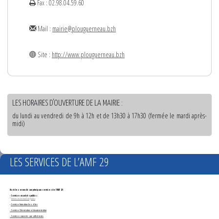
Fax : 02.98.04.59.60
Mail :
mairie@plouguerneau.bzh
Site :
http://www.plouguerneau.bzh
LES HORAIRES D'OUVERTURE DE LA MAIRIE :
du lundi au vendredi de 9h à 12h et de 13h30 à 17h30 (fermée le mardi après-
midi)
LES SERVICES DE L’AMF 29
Accédez en un clic aux principaux services de l'AMF 29 :
- Services marchés publics :
*
Annonces de marchés publics
-
Service formation des élus
- Service Orientation et documentation
- Services ouverts aux adhérents