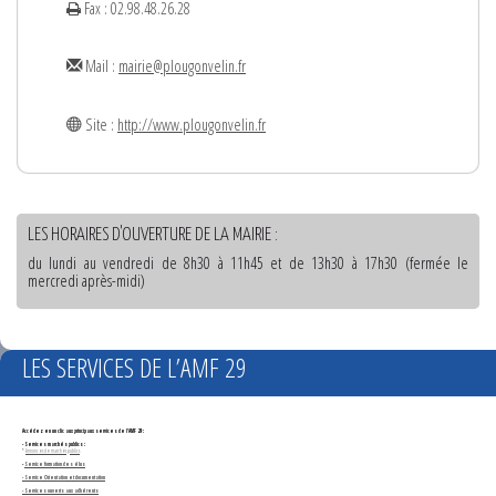
Fax : 02.98.48.26.28
Mail :
mairie@plougonvelin.fr
Site :
http://www.plougonvelin.fr
LES HORAIRES D'OUVERTURE DE LA MAIRIE :
du lundi au vendredi de 8h30 à 11h45 et de 13h30 à 17h30 (fermée le
mercredi après-midi)
LES SERVICES DE L’AMF 29
Accédez en un clic aux principaux services de l'AMF 29 :
- Services marchés publics :
*
Annonces de marchés publics
-
Service formation des élus
- Service Orientation et documentation
- Services ouverts aux adhérents