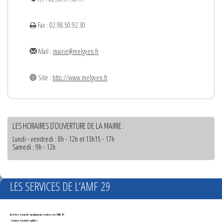
Fax : 02.98.50.92.30
Mail :
mairie@melgven.fr
Site :
http://www.melgven.fr
LES HORAIRES D'OUVERTURE DE LA MAIRIE :
Lundi - vendredi : 8h - 12h et 13h15 - 17h
Samedi : 9h - 12h
LES SERVICES DE L’AMF 29
Accédez en un clic aux principaux services de l'AMF 29 :
- Services marchés publics :