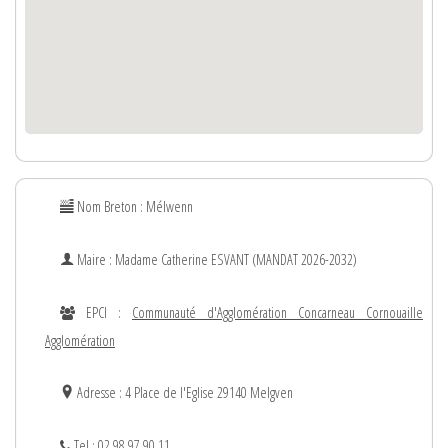
Nom Breton : Mélwenn
Maire : Madame
Catherine
ESVANT (MANDAT 2026-2032)
EPCI :
Communauté d'Agglomération Concarneau Cornouaille
Agglomération
Adresse : 4 Place de l'Eglise 29140 Melgven
Tel : 02.98.97.90.11