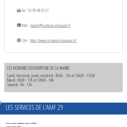
Fax : 02.98.48.93.21
Mail :
mairie@locmaria-plouzane.fr
Site :
http://www.locmaria-plouzane.fr/
LES HORAIRES D'OUVERTURE DE LA MAIRIE :
Lundi, mercredi, jeudi, vendredi : 8h30 - 12h et 13h30 - 17h30
Mardi : 8h30 - 12h et 13h30 - 16h
Samedi : 9h - 12h
LES SERVICES DE L’AMF 29
Accédez en un clic aux principaux services de l'AMF 29 :
- Services marchés publics :