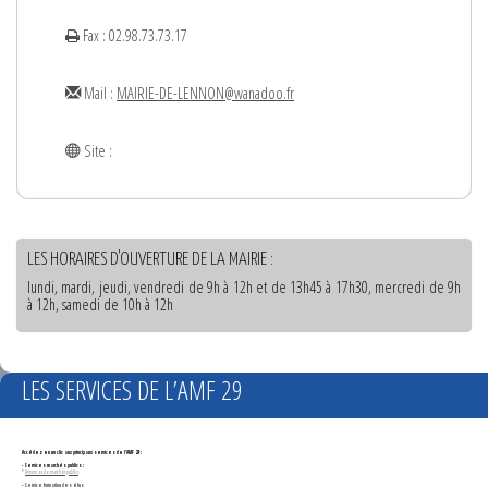
Fax : 02.98.73.73.17
Mail :
MAIRIE-DE-LENNON@wanadoo.fr
Site :
LES HORAIRES D'OUVERTURE DE LA MAIRIE :
lundi, mardi, jeudi, vendredi de 9h à 12h et de 13h45 à 17h30, mercredi de 9h
à 12h, samedi de 10h à 12h
LES SERVICES DE L’AMF 29
Accédez en un clic aux principaux services de l'AMF 29 :
- Services marchés publics :
*
Annonces de marchés publics
-
Service formation des élus