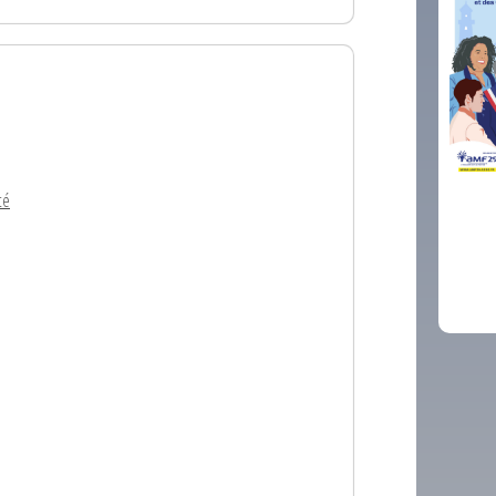
té
comm