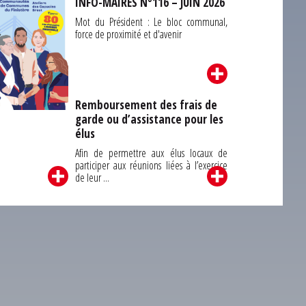
INFO-MAIRES N°116 – JUIN 2026
Mot du Président : Le bloc communal,
force de proximité et d'avenir
Remboursement des frais de
garde ou d’assistance pour les
Carrefour des
élus
unes du Finistère
2026
Afin de permettre aux élus locaux de
participer aux réunions liées à l’exercice
de leur ...