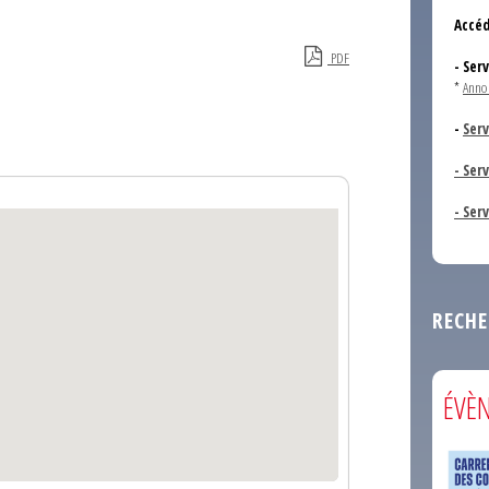
Accéd
PDF
- Ser
*
Anno
-
Serv
- Ser
- Ser
RECHE
ÉVÈ