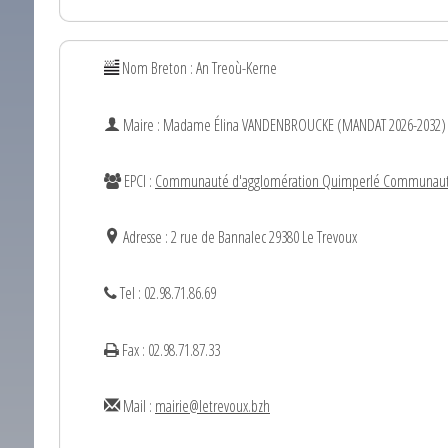
Nom Breton : An Treoù-Kerne
Maire : Madame
Élina
VANDENBROUCKE (MANDAT 2026-2032)
EPCI :
Communauté d'agglomération Quimperlé Communau
Adresse : 2 rue de Bannalec 29380 Le Trevoux
Tel : 02.98.71.86.69
Fax : 02.98.71.87.33
Mail :
mairie@letrevoux.bzh