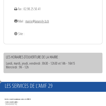
Fax : 02.98.25.50.41
Mail :
mairie@lanarvily.bzh
Site :
LES HORAIRES D'OUVERTURE DE LA MAIRIE :
Lundi, mardi, jeudi, vendredi : 8h30 - 12h30 et 14h - 16h15
Mercredi : 9h - 12h
LES SERVICES DE L’AMF 29
Accédez en un clic aux principaux services de l'AMF 29 :
- Services marchés publics :
*
Annonces de marchés publics