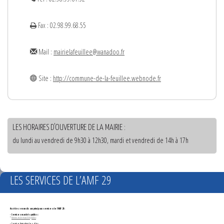
Fax : 02.98.99.68.55
Mail :
mairielafeuillee@wanadoo.fr
Site :
http://commune-de-la-feuillee.webnode.fr
LES HORAIRES D'OUVERTURE DE LA MAIRIE :
du lundi au vendredi de 9h30 à 12h30, mardi et vendredi de 14h à 17h
LES SERVICES DE L’AMF 29
Accédez en un clic aux principaux services de l'AMF 29 :
- Services marchés publics :
*
Annonces de marchés publics
-
Service formation des élus