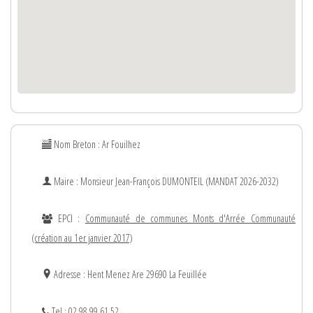
Nom Breton : Ar Fouilhez
Maire : Monsieur
Jean-François
DUMONTEIL (MANDAT 2026-2032)
EPCI :
Communauté de communes Monts d'Arrée Communauté
(création au 1er janvier 2017)
Adresse : Hent Menez Are 29690 La Feuillée
Tel : 02.98.99.61.52