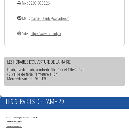
Fax : 02.98.56.36.26
Mail :
mairie.iletudy@wanadoo.fr
Site :
http://www.ile-tudy.fr
LES HORAIRES D'OUVERTURE DE LA MAIRIE :
Lundi, mardi, jeudi, vendredi : 9h - 12h et 13h30 - 17h
(Si veille de férié, fermeture à 15h)
Mercredi, samedi : 9h - 12h
LES SERVICES DE L’AMF 29
Accédez en un clic aux principaux services de l'AMF 29 :
- Services marchés publics :
*
Annonces de marchés publics
-
Service formation des élus