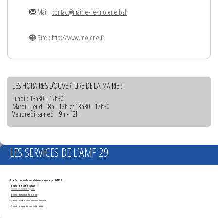
Mail :
contact@mairie-ile-molene.bzh
Site :
http://www.molene.fr
LES HORAIRES D'OUVERTURE DE LA MAIRIE :
Lundi : 13h30 - 17h30
Mardi - jeudi : 8h - 12h et 13h30 - 17h30
Vendredi, samedi : 9h - 12h
LES SERVICES DE L’AMF 29
Accédez en un clic aux principaux services de l'AMF 29 :
- Services marchés publics :
*
Annonces de marchés publics
-
Service formation des élus
- Service Orientation et documentation
- Services ouverts aux adhérents