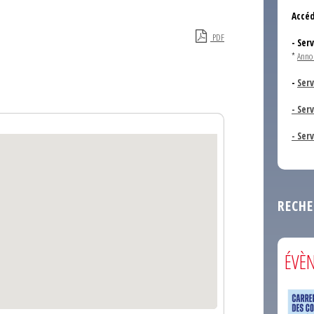
Accéd
PDF
- Ser
*
Anno
-
Serv
- Ser
- Ser
RECHE
ÉVÈ