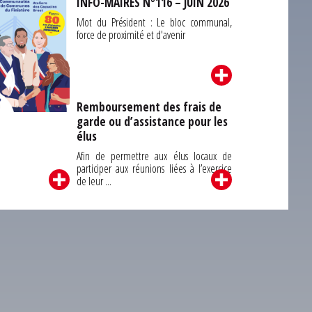
INFO-MAIRES N°116 – JUIN 2026
Mot du Président : Le bloc communal,
force de proximité et d'avenir
Remboursement des frais de
garde ou d’assistance pour les
Carrefour des
élus
unes du Finistère
2026
Afin de permettre aux élus locaux de
participer aux réunions liées à l’exercice
de leur ...