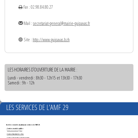
Fax : 02.98.84.80.27
Mail :
secretariat-general@mairie-guipavas.fr
Site :
http://www.guipavas.bzh
LES HORAIRES D'OUVERTURE DE LA MAIRIE :
Lundi - vendredi : 8h30 - 12h15 et 13h30 - 17h30
Samedi : 9h - 12h
LES SERVICES DE L’AMF 29
Accédez en un clic aux principaux services de l'AMF 29 :
- Services marchés publics :
*
Annonces de marchés publics
-
Service formation des élus
- Service Orientation et documentation