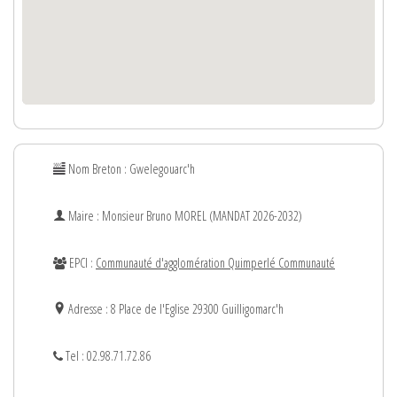
Nom Breton : Gwelegouarc'h
Maire : Monsieur
Bruno
MOREL (MANDAT 2026-2032)
EPCI :
Communauté d'agglomération Quimperlé Communauté
Adresse : 8 Place de l'Eglise 29300 Guilligomarc'h
Tel : 02.98.71.72.86