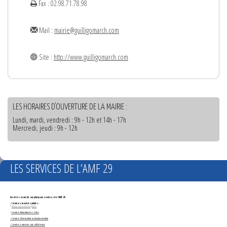
Fax : 02.98.71.78.98
Mail :
mairie@guilligomarch.com
Site :
http://www.guilligomarch.com
LES HORAIRES D'OUVERTURE DE LA MAIRIE :
Lundi, mardi, vendredi : 9h - 12h et 14h - 17h
Mercredi, jeudi : 9h - 12h
LES SERVICES DE L’AMF 29
Accédez en un clic aux principaux services de l'AMF 29 :
- Services marchés publics :
*
Annonces de marchés publics
-
Service formation des élus
- Service Orientation et documentation
- Services ouverts aux adhérents