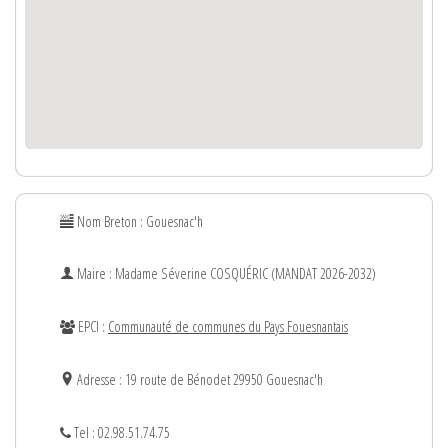
Nom Breton : Gouesnac'h
Maire : Madame
Séverine
COSQUÉRIC (MANDAT 2026-2032)
EPCI :
Communauté de communes du Pays Fouesnantais
Adresse : 19 route de Bénodet 29950 Gouesnac'h
Tel : 02.98.51.74.75