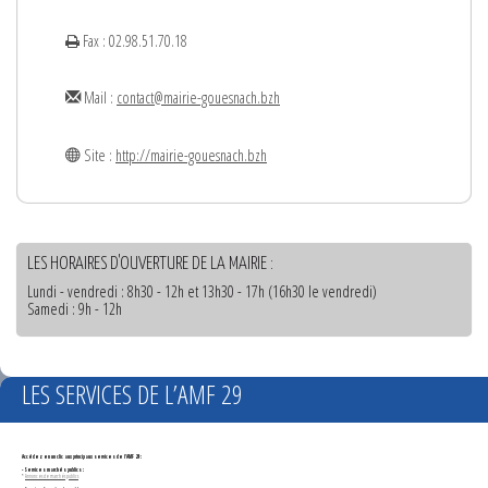
Fax : 02.98.51.70.18
Mail :
contact@mairie-gouesnach.bzh
Site :
http://mairie-gouesnach.bzh
LES HORAIRES D'OUVERTURE DE LA MAIRIE :
Lundi - vendredi : 8h30 - 12h et 13h30 - 17h (16h30 le vendredi)
Samedi : 9h - 12h
LES SERVICES DE L’AMF 29
Accédez en un clic aux principaux services de l'AMF 29 :
- Services marchés publics :
*
Annonces de marchés publics