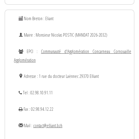
Nom Breton : Eliant
Maire : Monsieur
Nicolas
POSTIC (MANDAT 2026-2032)
EPCI :
Communauté d'Agglomération Concarneau Cornouaille
Agglomération
Adresse : 1 rue du docteur Laënnec 29370 Elliant
Tel : 02.98.10.91.11
Fax : 02.98.94.12.22
Mail :
contact@elliant.bzh