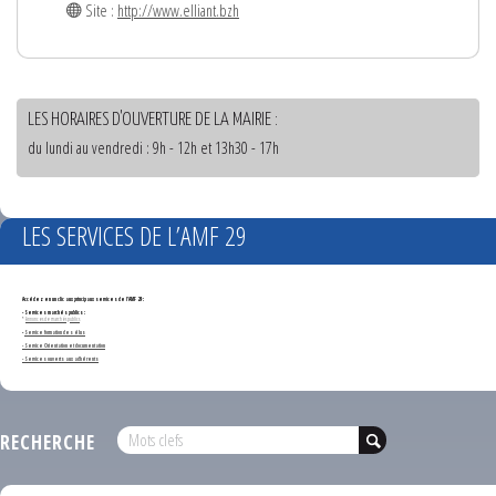
Site :
http://www.elliant.bzh
LES HORAIRES D'OUVERTURE DE LA MAIRIE :
du lundi au vendredi : 9h - 12h et 13h30 - 17h
LES SERVICES DE L’AMF 29
Accédez en un clic aux principaux services de l'AMF 29 :
- Services marchés publics :
*
Annonces de marchés publics
-
Service formation des élus
- Service Orientation et documentation
- Services ouverts aux adhérents
RECHERCHE