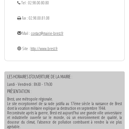
Tel : 02.98.00.80.80
Fax : 02.98.00.81.08
Mail :
contact@mairie-brest.fr
Site :
http://www.brest.fr
LES HORAIRES D'OUVERTURE DE LA MAIRIE :
Lundi - Vendredi : 8h30 - 17h30
PRÉSENTATION :
Brest, une métropole régionale.
Le site exceptionnel de sa rade justifia au 17ème siècle la naissance de Brest
dont la vocation militaire explique sa destruction en septembre 1944.
Reconstruite après la guerre, Brest est aujourd'hui une grande ville universitaire
et industrielle ouverte sur le monde, où un environnement de qualité, la
douceur du climat, l'absence de pollution contribuent à rendre la vie plus
agréable.