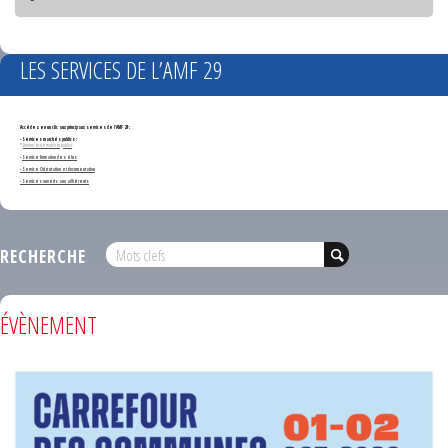
LES SERVICES DE L’AMF 29
Accédez en un clic aux principaux services de l'AMF 29 :
- Services marchés publics :
*
Annonces de marchés publics
-
Service formation des élus
- Service Orientation et documentation
- Services ouverts aux adhérents
RECHERCHE
ÉVÈNEMENT