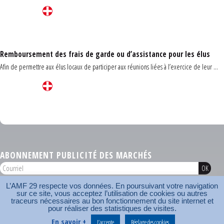
Remboursement des frais de garde ou d’assistance pour les élus
Afin de permettre aux élus locaux de participer aux réunions liées à l’exercice de leur ...
Carrefour des communes du Finistère 2026
ABONNEMENT PUBLICITÉ DES MARCHÉS
L’AMF 29 respecte vos données. En poursuivant votre navigation
AMF 29 © 2026
Plan du site
Nos coordonnées
Mentions légales
Contact
sur ce site, vous acceptez l’utilisation de cookies ou autres
traceurs nécessaires au bon fonctionnement du site internet et
pour réaliser des statistiques de visites.
Carrefour des communes
AMF
En savoir +
J’accepte
Réglage des cookies