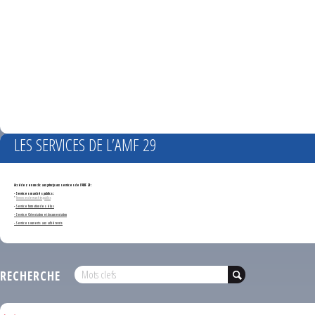
LES SERVICES DE L’AMF 29
Accédez en un clic aux principaux services de l'AMF 29 :
- Services marchés publics :
*
Annonces de marchés publics
-
Service formation des élus
- Service Orientation et documentation
- Services ouverts aux adhérents
RECHERCHE