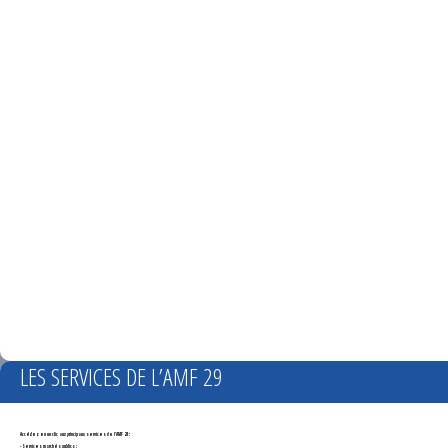
LES SERVICES DE L’AMF 29
Accédez en un clic aux principaux services de l'AMF 29 :
- Services marchés publics :