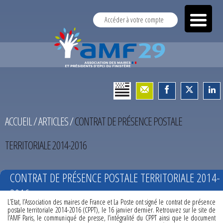
Accéder à votre compte
ACCUEIL
/
ARTICLES
/
CONTRAT DE PRÉSENCE POSTALE
TERRITORIALE 2014-2016
CONTRAT DE PRÉSENCE POSTALE TERRITORIALE 2014-
2016
L’Etat, l’Association des maires de France et La Poste ont signé le contrat de présence
postale territoriale 2014-2016 (CPPT), le 16 janvier dernier. Retrouvez sur le site de
l’AMF Paris, le communiqué de presse, l’intégralité du CPPT ainsi que le document