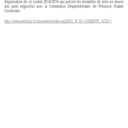
d’application de ce contrat 2014/2016 qui précise les modalités de mise en œuvre
des parts négociées avec la Commission Départementale de Présence Postale
Territoriale.
http://www.amf.asso.fr/document/index.asp?DOC_N_ID=12458&TYPE_ACTU=1