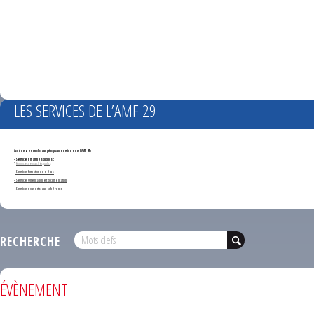
LES SERVICES DE L’AMF 29
Accédez en un clic aux principaux services de l'AMF 29 :
- Services marchés publics :
*
Annonces de marchés publics
-
Service formation des élus
- Service Orientation et documentation
- Services ouverts aux adhérents
RECHERCHE
ÉVÈNEMENT