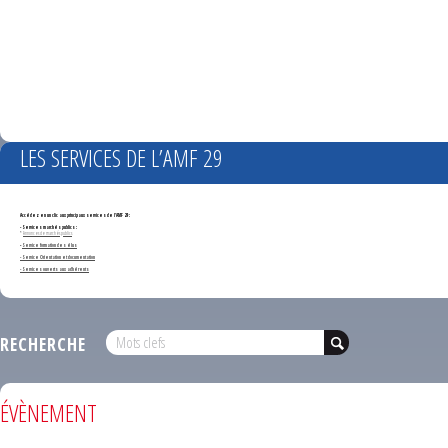
LES SERVICES DE L’AMF 29
Accédez en un clic aux principaux services de l'AMF 29 :
- Services marchés publics :
*
Annonces de marchés publics
-
Service formation des élus
- Service Orientation et documentation
- Services ouverts aux adhérents
RECHERCHE
ÉVÈNEMENT