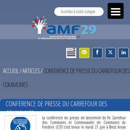
Accéder à votre compte
ACCUEIL
/
ARTICLES
/
CONFERENCE DE PRESSE DU CARREFOUR DES
COMMUNES
CONFERENCE DE PRESSE DU CARREFOUR DES
COMMUNES
La conférence de presse de lancement du 9e Carrefour
des Communes et Communautés de Communes du
Finistère (CCF) s’est tenue le mardi 21 juin à Brest Arena