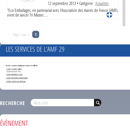
12 septembre 2013
• Catégorie :
Actualités
“Eco-Emballages, en partenariat avec l’Association des maires de France (AMF),
vient de lancer Tri Master, …
Page 1 sur 1
1
LES SERVICES DE L’AMF 29
Accédez en un clic aux principaux services de l'AMF 29 :
- Services marchés publics :
*
Annonces de marchés publics
-
Service formation des élus
- Service Orientation et documentation
- Services ouverts aux adhérents
RECHERCHE
ÉVÈNEMENT