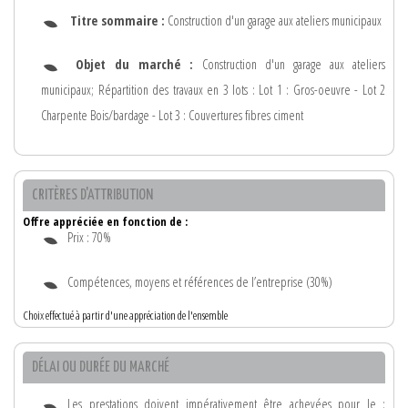
Titre sommaire :
Construction d'un garage aux ateliers municipaux
Objet du marché :
Construction d'un garage aux ateliers
municipaux; Répartition des travaux en 3 lots : Lot 1 : Gros-oeuvre - Lot 2
Charpente Bois/bardage - Lot 3 : Couvertures fibres ciment
CRITÈRES D'ATTRIBUTION
Offre appréciée en fonction de :
Prix : 70%
Compétences, moyens et références de l’entreprise (30%)
Choix effectué à partir d'une appréciation de l'ensemble
DÉLAI OU DURÉE DU MARCHÉ
Les prestations doivent impérativement être achevées pour le :