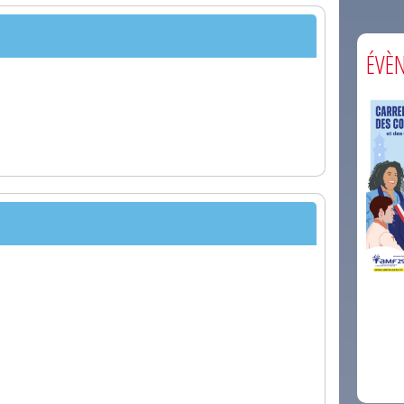
ÉVÈ
comm