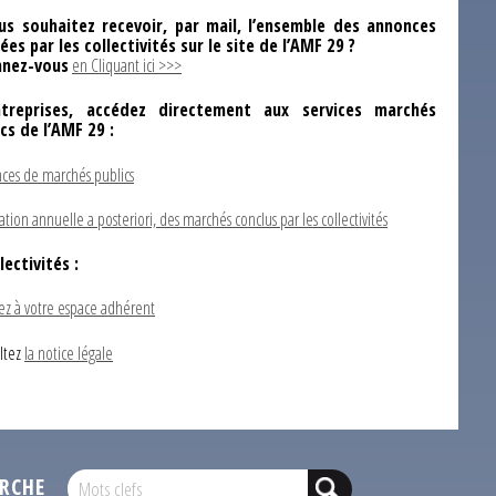
us souhaitez recevoir, par mail, l’ensemble des annonces
ées par les collectivités sur le site de l’AMF 29 ?
nez-vous
en Cliquant ici >>>
ntreprises, accédez directement aux services marchés
ics de l’AMF 29 :
ces de marchés publics
ation annuelle a posteriori, des marchés conclus par les collectivités
lectivités :
ez à votre espace adhérent
ltez
la notice légale
RCHE