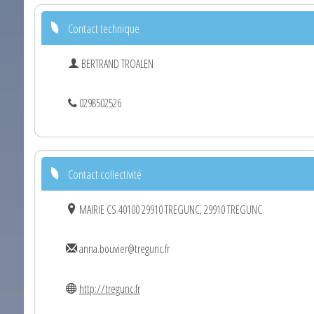
Contact technique
BERTRAND TROALEN
0298502526
Contact collectivité
MAIRIE CS 40100 29910 TREGUNC, 29910 TREGUNC
anna.bouvier@tregunc.fr
http://tregunc.fr