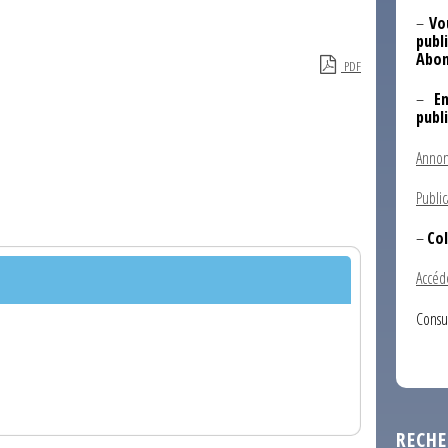
–
Vo
publi
Abon
PDF
–
E
publ
Annon
Public
–
Col
Accéd
Consu
RECHE