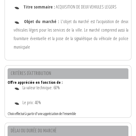
Titre sommaire :
ACQUISITION DE DEUX VEHIULES LEGERS
Objet du marché :
L'objet du marché est l'acquisition de deux
véhicules légers pour les services de la ville. Le marché comprend aussi la
fourniture éventuelle et la pose de la signalétique du véhicule de police
muniicpale
CRITÈRES D'ATTRIBUTION
Offre appréciée en fonction de :
La valeur technique: 60%
Le prix: 40%
Choix effectué à partir d'une appréciation de l'ensemble
DÉLAI OU DURÉE DU MARCHÉ