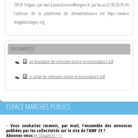
29910 Trégunc, par mail à anna.bouvier@tregunc.fr, par fax au 02.98.50.95.96
L'adresse de la plateforme de dématérialisation est https://www.e-
megalisbretagne.org
DOCUMENT(S)
ae-fourniture-de-vehicules-police-et-periscolaire1.pdf
cc-achat-de-vehicules-police-et-periscolaire1.pdf
ESPACE MARCHÉS PUBLICS
–
Vous souhaitez recevoir, par mail, l’ensemble des annonces
publiées par les collectivités sur le site de l’AMF 29 ?
Abonnez-vous
en Cliquant ici >>>