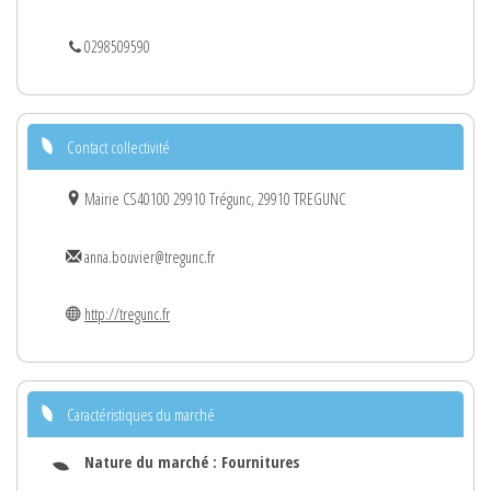
0298509590
Contact collectivité
Mairie CS40100 29910 Trégunc, 29910 TREGUNC
anna.bouvier@tregunc.fr
http://tregunc.fr
Caractéristiques du marché
Nature du marché :
Fournitures