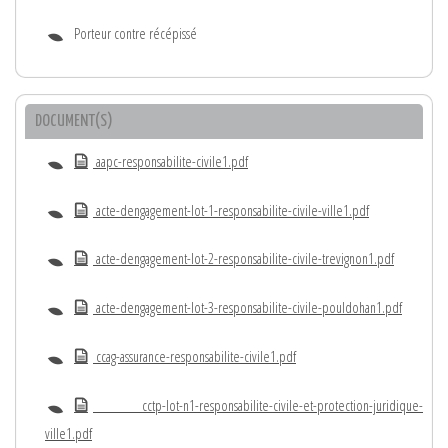
Porteur contre récépissé
DOCUMENT(S)
aapc-responsabilite-civile1.pdf
acte-dengagement-lot-1-responsabilite-civile-ville1.pdf
acte-dengagement-lot-2-responsabilite-civile-trevignon1.pdf
acte-dengagement-lot-3-responsabilite-civile-pouldohan1.pdf
ccag-assurance-responsabilite-civile1.pdf
cctp-lot-n1-responsabilite-civile-et-protection-juridique-
ville1.pdf