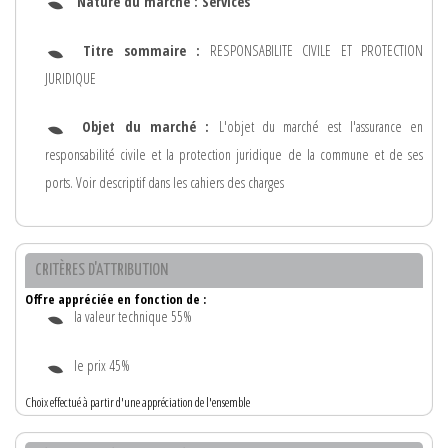
Nature du marché :
Services
Titre sommaire :
RESPONSABILITE CIVILE ET PROTECTION
JURIDIQUE
Objet du marché :
L'objet du marché est l'assurance en
responsabilité civile et la protection juridique de la commune et de ses
ports. Voir descriptif dans les cahiers des charges
CRITÈRES D'ATTRIBUTION
Offre appréciée en fonction de :
la valeur technique 55%
le prix 45%
Choix effectué à partir d'une appréciation de l'ensemble