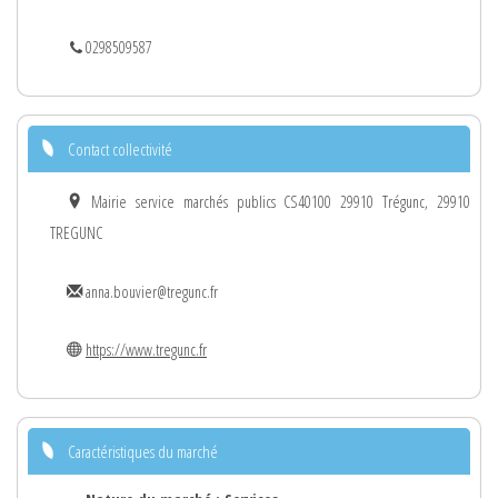
0298509587
Contact collectivité
Mairie service marchés publics CS40100 29910 Trégunc, 29910
TREGUNC
anna.bouvier@tregunc.fr
https://www.tregunc.fr
Caractéristiques du marché