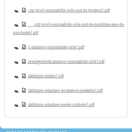
cctp-lot-n2-responsabilite-civile-port-de-trevignon1.pdf
cctp-lot-n3-responsabilite-civile-port-de-pouldohan-anse-de-
pors-breign1.pdf
rc-assurance-responsabilite-civile1.pdf
renseignements-assurance-responsabilite-civile1.pdf
statistiques-sinistres1.pdf
statistiques-urbanisme-declarations-prealables1.pdf
statistiques-urbanisme-permis-construire1.pdf