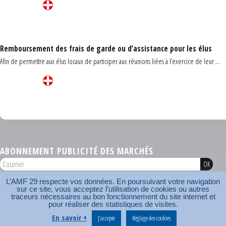
Remboursement des frais de garde ou d’assistance pour les élus
Afin de permettre aux élus locaux de participer aux réunions liées à l’exercice de leur ...
Carrefour des communes du Finistère 2026
ABONNEMENT PUBLICITÉ DES MARCHÉS
L’AMF 29 respecte vos données. En poursuivant votre navigation
AMF 29 © 2026
sur ce site, vous acceptez l’utilisation de cookies ou autres
Plan du site
Nos coordonnées
Mentions légales
Contact
traceurs nécessaires au bon fonctionnement du site internet et
pour réaliser des statistiques de visites.
Carrefour des communes
AMF
En savoir +
J’accepte
Réglage des cookies