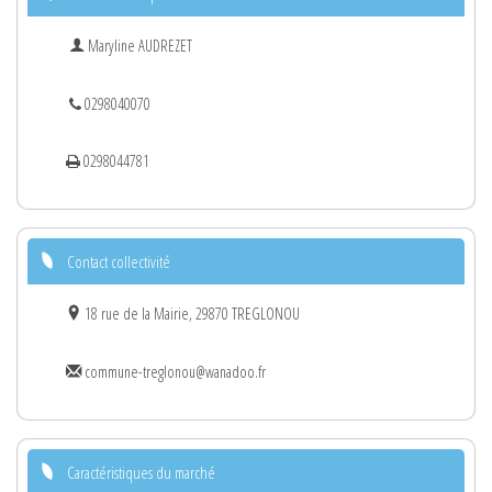
Maryline AUDREZET
0298040070
0298044781
Contact collectivité
18 rue de la Mairie, 29870 TREGLONOU
commune-treglonou@wanadoo.fr
Caractéristiques du marché