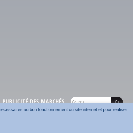
PUBLICITÉ DES MARCHÉS
écessaires au bon fonctionnement du site internet et pour réaliser
onnées
Mentions légales
Contact
Carrefour des communes
AMF