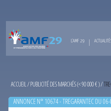
L’AMF 29
ACTUALITÉ
ACCUEIL
/
PUBLICITÉ DES MARCHÉS (< 90 000 € )
/
TRE
ANNONCE N° 10674 - TREGARANTEC DU 06-