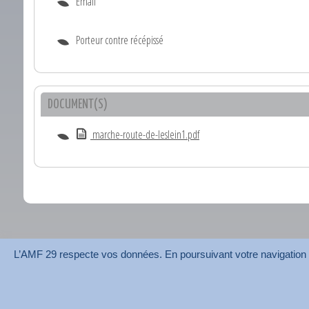
Email
Porteur contre récépissé
DOCUMENT(S)
marche-route-de-leslein1.pdf
L’AMF 29 respecte vos données. En poursuivant votre navigation su
AMF 29 © 2026