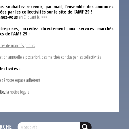
us souhaitez recevoir, par mail, l’ensemble des annonces
ées par les collectivités sur le site de l’AMF 29 ?
nez-vous
en Cliquant ici >>>
ntreprises, accédez directement aux services marchés
ics de l’AMF 29 :
ces de marchés publics
ation annuelle a posteriori, des marchés conclus par les collectivités
lectivités :
ez à votre espace adhérent
ltez
la notice légale
RCHE