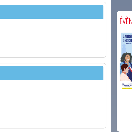
ÉVÈ
comm