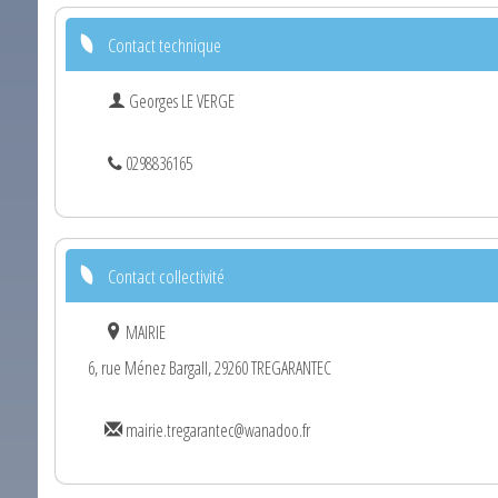
Contact technique
Georges LE VERGE
0298836165
Contact collectivité
MAIRIE
6, rue Ménez Bargall, 29260 TREGARANTEC
mairie.tregarantec@wanadoo.fr