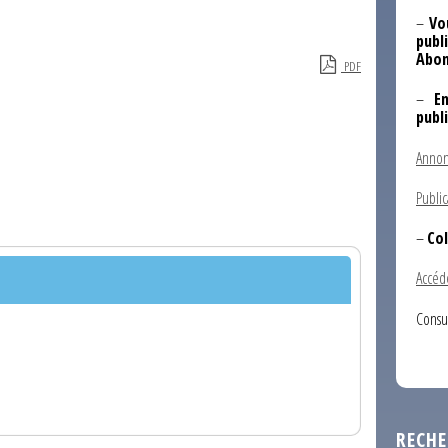
–
Vo
publi
Abon
PDF
–
E
publ
Annon
Public
–
Col
Accéd
Consu
RECHE