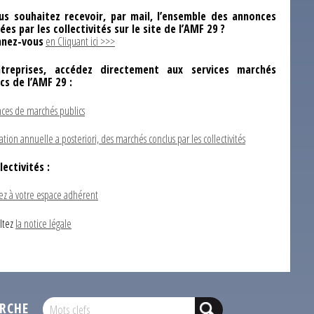
us souhaitez recevoir, par mail, l’ensemble des annonces
ées par les collectivités sur le site de l’AMF 29 ?
nez-vous
en Cliquant ici >>>
ntreprises, accédez directement aux services marchés
ics de l’AMF 29 :
ces de marchés publics
ation annuelle a posteriori, des marchés conclus par les collectivités
lectivités :
ez à votre espace adhérent
ltez
la notice légale
RCHE