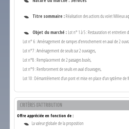
Nature du marché :
Services
Titre sommaire :
Réalisation des actions du volet Milieux a
Objet du marché :
Lot n° 1 à 5 : Restauration et entretien de
Lot n° 6 : Aménagement de rampes d’enrochement en aval de 2 ouvr
Lot n°7 : Aménagement de seuils sur 2 ouvrages,
Lot n°8 : Remplacement de 2 passages busés,
Lot n°9 : Renforcement de seuils en aval d’ouvrages,
Lot 10 : Démantèlement d’un pont et mise en place d’un système de 
CRITÈRES D'ATTRIBUTION
Offre appréciée en fonction de :
La valeur globale de la proposition