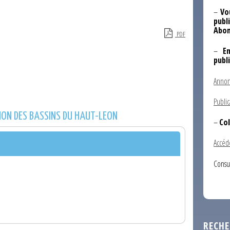
–
Vo
publi
Abon
PDF
–
E
publ
Annon
Public
ION DES BASSINS DU HAUT-LEON
–
Col
Accéd
Consu
RECHE