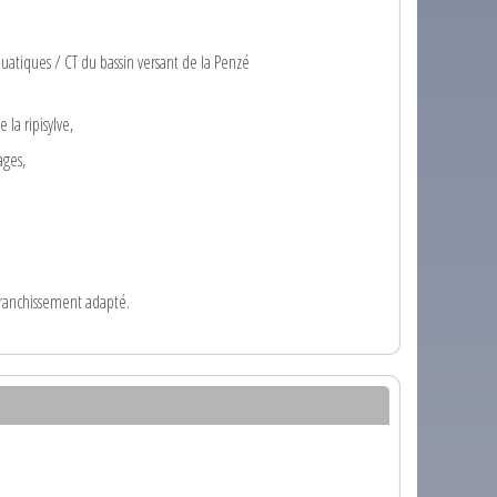
quatiques / CT du bassin versant de la Penzé
 la ripisylve,
ages,
franchissement adapté.