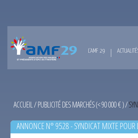
L’AMF 29
ACTUALITÉ
ACCUEIL
/
PUBLICITÉ DES MARCHÉS (< 90 000 € )
/
SYN
ANNONCE N° 9528 - SYNDICAT MIXTE POUR
BASSINS DU HAUT-LEON DU 11-08-2014