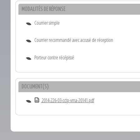
MODALITÉS DE RÉPONSE
Courrier simple
Courrier recommandé avec accusé de réception
Porteur contre récépissé
DOCUMENT(S)
2014-226-03-cctp-vma-20141.pdf