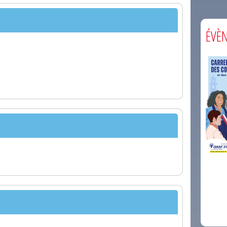
ÉVÈ
comm