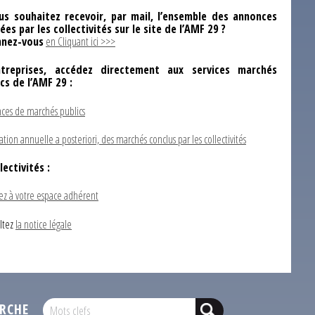
us souhaitez recevoir, par mail, l’ensemble des annonces
ées par les collectivités sur le site de l’AMF 29 ?
nez-vous
en Cliquant ici >>>
ntreprises, accédez directement aux services marchés
ics de l’AMF 29 :
ces de marchés publics
ation annuelle a posteriori, des marchés conclus par les collectivités
lectivités :
ez à votre espace adhérent
ltez
la notice légale
RCHE