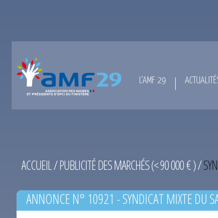
L’AMF 29
ACTUALITÉ
ACCUEIL
/
PUBLICITÉ DES MARCHÉS (< 90 000 € )
/
SYN
ANNONCE N° 10921 - SYNDICAT MIXTE DU S