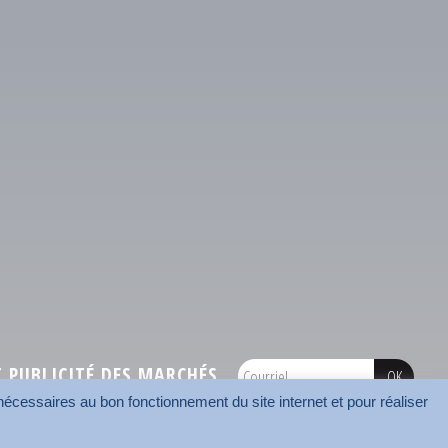
PUBLICITÉ DES MARCHÉS
écessaires au bon fonctionnement du site internet et pour réaliser
onnées
Mentions légales
Contact
Carrefour des communes
AMF