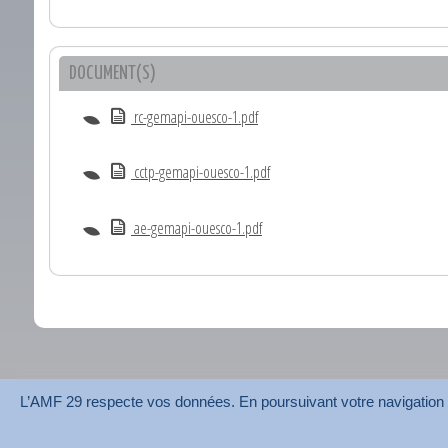
DOCUMENT(S)
rc-gemapi-ouesco-1.pdf
cctp-gemapi-ouesco-1.pdf
ae-gemapi-ouesco-1.pdf
L’AMF 29 respecte vos données. En poursuivant votre navigation su
AMF 29 © 2026