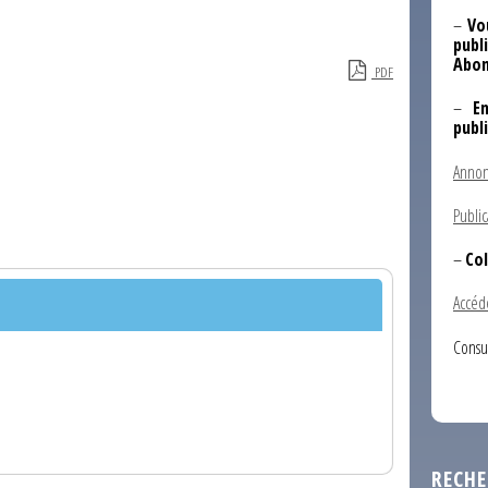
–
Vo
publi
Abon
PDF
–
E
publ
Annon
Public
–
Col
Accéd
Consu
RECHE