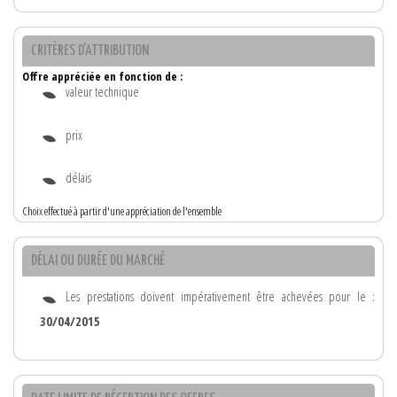
CRITÈRES D'ATTRIBUTION
Offre appréciée en fonction de :
valeur technique
prix
délais
Choix effectué à partir d'une appréciation de l'ensemble
DÉLAI OU DURÉE DU MARCHÉ
Les prestations doivent impérativement être achevées pour le :
30/04/2015