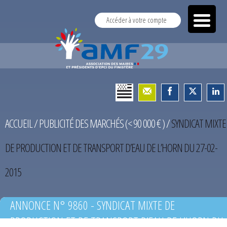
Accéder à votre compte
ACCUEIL
/
PUBLICITÉ DES MARCHÉS (< 90 000 € )
/
SYNDICAT MIXTE
DE PRODUCTION ET DE TRANSPORT D’EAU DE L’HORN DU 27-02-
2015
ANNONCE N° 9860 - SYNDICAT MIXTE DE
PRODUCTION ET DE TRANSPORT D’EAU DE L’HORN DU