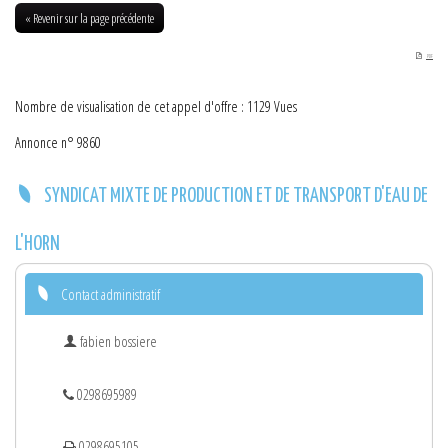
27-02-2015
« Revenir sur la page précédente
PDF
Nombre de visualisation de cet appel d'offre : 1129 Vues
Annonce n° 9860
SYNDICAT MIXTE DE PRODUCTION ET DE TRANSPORT D'EAU DE
L'HORN
Contact administratif
fabien bossiere
0298695989
0298695105