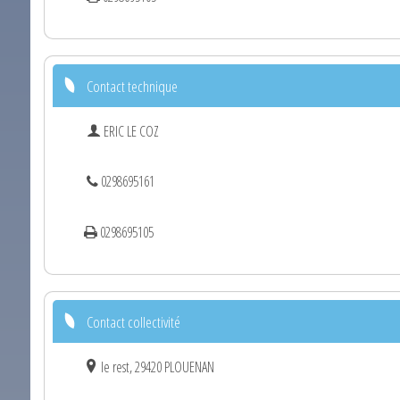
Contact technique
ERIC LE COZ
0298695161
0298695105
Contact collectivité
le rest, 29420 PLOUENAN