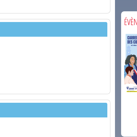
ÉVÈ
comm