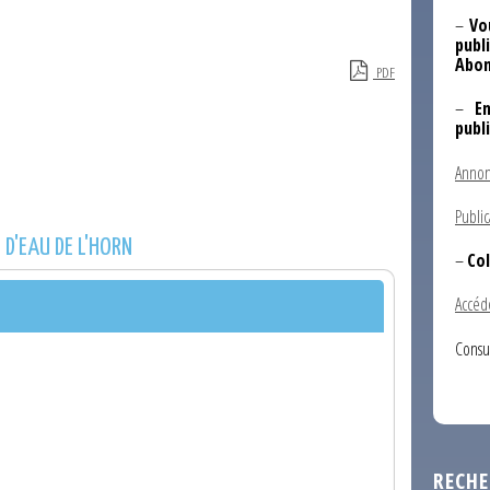
–
Vo
publi
Abon
PDF
–
E
publ
Annon
Public
D'EAU DE L'HORN
–
Col
Accéd
Consu
RECHE