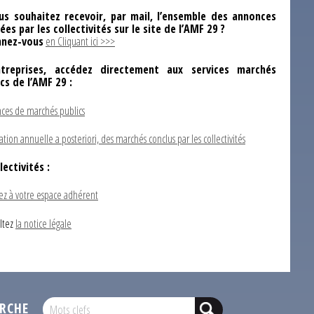
us souhaitez recevoir, par mail, l’ensemble des annonces
ées par les collectivités sur le site de l’AMF 29 ?
nez-vous
en Cliquant ici >>>
ntreprises, accédez directement aux services marchés
ics de l’AMF 29 :
ces de marchés publics
ation annuelle a posteriori, des marchés conclus par les collectivités
lectivités :
ez à votre espace adhérent
ltez
la notice légale
RCHE