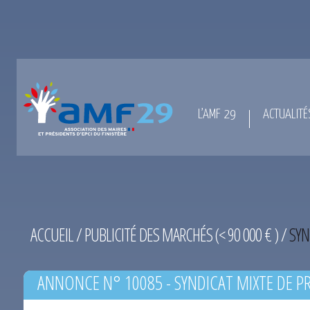
L’AMF 29
ACTUALITÉ
ACCUEIL
/
PUBLICITÉ DES MARCHÉS (< 90 000 € )
/
SYN
ANNONCE N° 10085 - SYNDICAT MIXTE DE P
L’HORN DU 22-05-2015