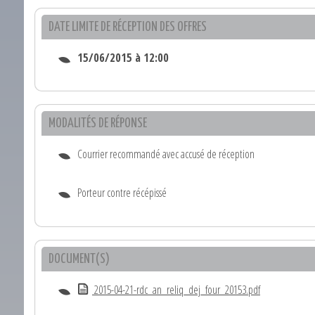
DATE LIMITE DE RÉCEPTION DES OFFRES
15/06/2015 à 12:00
MODALITÉS DE RÉPONSE
Courrier recommandé avec accusé de réception
Porteur contre récépissé
DOCUMENT(S)
2015-04-21-rdc_an_reliq_dej_four_20153.pdf