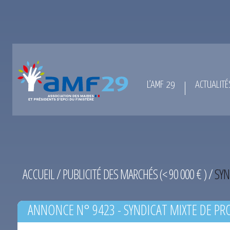
L’AMF 29
ACTUALITÉ
ACCUEIL
/
PUBLICITÉ DES MARCHÉS (< 90 000 € )
/
SYN
ANNONCE N° 9423 - SYNDICAT MIXTE DE PR
L’HORN DU 12-06-2014