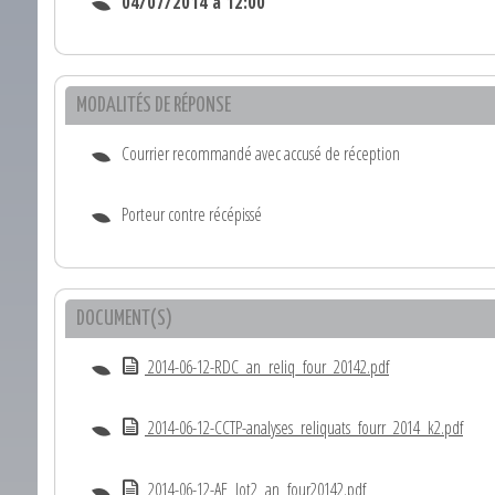
04/07/2014 à 12:00
MODALITÉS DE RÉPONSE
Courrier recommandé avec accusé de réception
Porteur contre récépissé
DOCUMENT(S)
2014-06-12-RDC_an_reliq_four_20142.pdf
2014-06-12-CCTP-analyses_reliquats_fourr_2014_k2.pdf
2014-06-12-AE_lot2_an_four20142.pdf