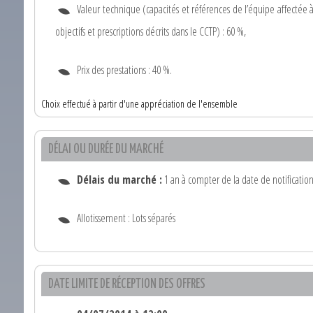
Valeur technique (capacités et références de l’équipe affectée
objectifs et prescriptions décrits dans le CCTP) : 60 %,
Prix des prestations : 40 %.
Choix effectué à partir d'une appréciation de l'ensemble
DÉLAI OU DURÉE DU MARCHÉ
Délais du marché :
1 an à compter de la date de notification
Allotissement : Lots séparés
DATE LIMITE DE RÉCEPTION DES OFFRES