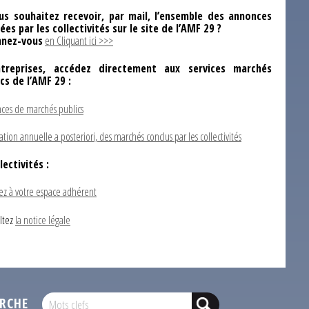
us souhaitez recevoir, par mail, l’ensemble des annonces
ées par les collectivités sur le site de l’AMF 29 ?
nez-vous
en Cliquant ici >>>
ntreprises, accédez directement aux services marchés
ics de l’AMF 29 :
ces de marchés publics
ation annuelle a posteriori, des marchés conclus par les collectivités
lectivités :
ez à votre espace adhérent
ltez
la notice légale
RCHE