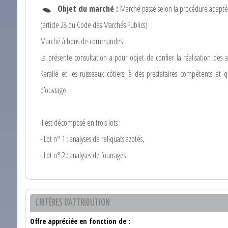
Objet du marché :
Marché passé selon la procédure adapt
(article 28 du Code des Marchés Publics)
Marché à bons de commandes
La présente consultation a pour objet de confier la réalisation des a
Kerallé et les ruisseaux côtiers, à des prestataires compétents et qu
d’ouvrage.
Il est décomposé en trois lots :
- Lot n° 1 : analyses de reliquats azotés,
- Lot n° 2 : analyses de fourrages
CRITÈRES D'ATTRIBUTION
Offre appréciée en fonction de :