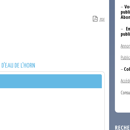
–
Vo
publi
Abon
PDF
–
E
publ
Annon
Public
D'EAU DE L'HORN
–
Col
Accéd
Consu
RECHE