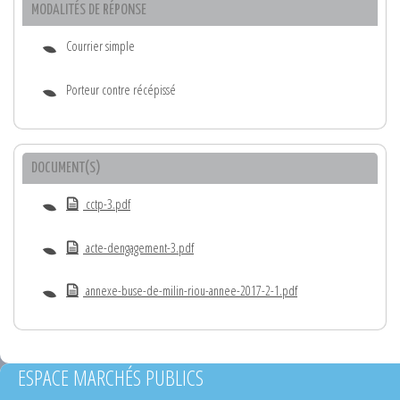
MODALITÉS DE RÉPONSE
Courrier simple
Porteur contre récépissé
DOCUMENT(S)
cctp-3.pdf
acte-dengagement-3.pdf
annexe-buse-de-milin-riou-annee-2017-2-1.pdf
ESPACE MARCHÉS PUBLICS