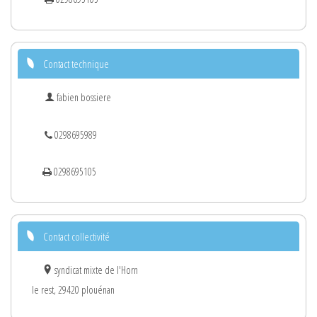
Contact technique
fabien bossiere
0298695989
0298695105
Contact collectivité
syndicat mixte de l'Horn
le rest, 29420 plouénan