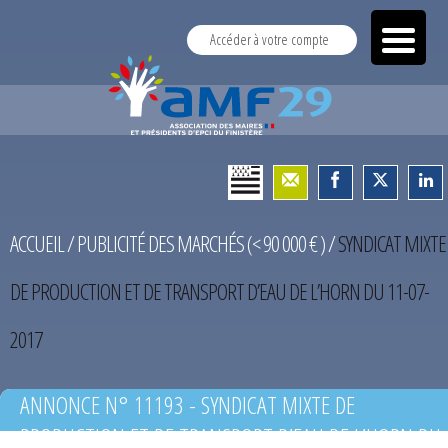
Accéder à votre compte
ACCUEIL
/
PUBLICITÉ DES MARCHÉS (< 90 000 € )
/
SYNDICAT MIXTE
DE PRODUCTION ET DE TRANSPORT D’EAU DE L’HORN DU 11-07-
2017
ANNONCE N° 11193 - SYNDICAT MIXTE DE
PRODUCTION ET DE TRANSPORT D’EAU DE L’HORN DU