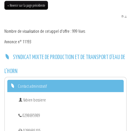
11-07-2017
« Revenir sur la page précédente
PDF
Nombre de visualisation de cet appel d'offre : 999 Vues
Annonce n° 11193
SYNDICAT MIXTE DE PRODUCTION ET DE TRANSPORT D'EAU DE
L'HORN
Contact administratif
fabien bossiere
0298695989
0298695105