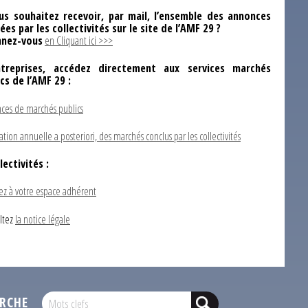
us souhaitez recevoir, par mail, l’ensemble des annonces
ées par les collectivités sur le site de l’AMF 29 ?
nez-vous
en Cliquant ici >>>
ntreprises, accédez directement aux services marchés
ics de l’AMF 29 :
ces de marchés publics
ation annuelle a posteriori, des marchés conclus par les collectivités
lectivités :
ez à votre espace adhérent
ltez
la notice légale
RCHE