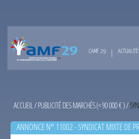
L’AMF 29
ACTUALITÉ
ACCUEIL
/
PUBLICITÉ DES MARCHÉS (< 90 000 € )
/
SYN
ANNONCE N° 11002 - SYNDICAT MIXTE DE P
L’HORN DU 03-03-2017