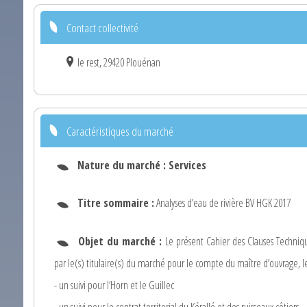
Contact collectivité
le rest, 29420 Plouénan
Caractéristiques du marché
Nature du marché :
Services
Titre sommaire :
Analyses d’eau de rivière BV HGK 2017
Objet du marché :
Le présent Cahier des Clauses Technique
par le(s) titulaire(s) du marché pour le compte du maître d’ouvrage, le 
- un suivi pour l’Horn et le Guillec
- un suivi pour le contrat territorial du Kérallé et des ruisseaux côtiers