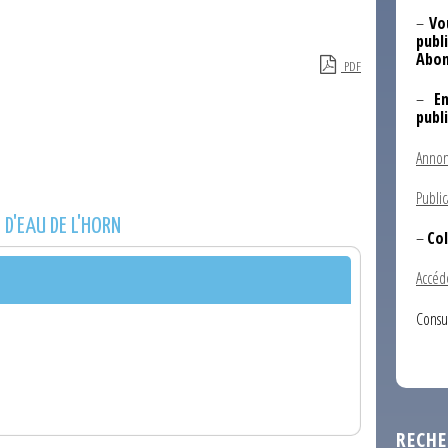
–
Vo
publi
Abon
PDF
–
E
publ
Annon
Public
D'EAU DE L'HORN
–
Col
Accéd
Consu
RECHE