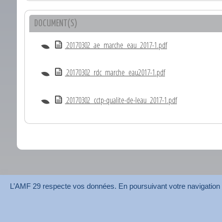
DOCUMENT(S)
20170302_ae_marche_eau_2017-1.pdf
20170302_rdc_marche_eau2017-1.pdf
20170302_cctp-qualite-de-leau_2017-1.pdf
L’AMF 29 respecte vos données. En poursuivant votre navigation su
AMF 29 © 2026