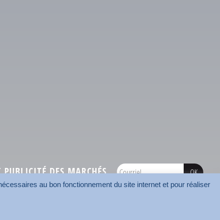
PUBLICITÉ DES MARCHÉS
écessaires au bon fonctionnement du site internet et pour réaliser
onnées
Mentions légales
Contact
Carrefour des communes
AMF