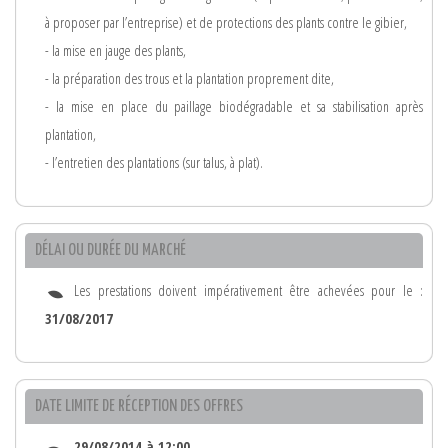
à proposer par l’entreprise) et de protections des plants contre le gibier,
- la mise en jauge des plants,
- la préparation des trous et la plantation proprement dite,
- la mise en place du paillage biodégradable et sa stabilisation après
plantation,
- l’entretien des plantations (sur talus, à plat).
DÉLAI OU DURÉE DU MARCHÉ
Les prestations doivent impérativement être achevées pour le :
31/08/2017
DATE LIMITE DE RÉCEPTION DES OFFRES
29/08/2014 à 12:00