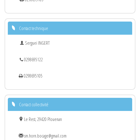
Contact technique
Sergueï INGERT
0298695122
0298695105
Contact collectivité
Le Rest, 29420 Plouenan
sm.horn.bocage@gmail.com