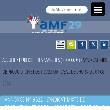
Accéder à votre compte
ACCUEIL
/
PUBLICITÉ DES MARCHÉS (< 90 000 € )
/
SYNDICAT MIXTE
DE PRODUCTION ET DE TRANSPORT D’EAU DE L’HORN DU 01-08-
2014
ANNONCE N° 9522 - SYNDICAT MIXTE DE
PRODUCTION ET DE TRANSPORT D’EAU DE L’HORN DU