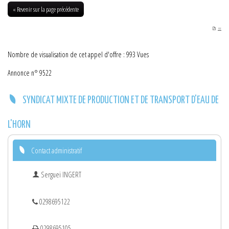
01-08-2014
« Revenir sur la page précédente
PDF
Nombre de visualisation de cet appel d'offre : 993 Vues
Annonce n° 9522
SYNDICAT MIXTE DE PRODUCTION ET DE TRANSPORT D'EAU DE
L'HORN
Contact administratif
Sergueï INGERT
0298695122
0298695105