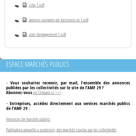
cctp-1.pdf
annexe-ouvrages-de-kerizinen-et-1.pdf
acte-dengagement-1.pdf
ESPACE MARCHÉS PUBLICS
–
Vous souhaitez recevoir, par mail, l’ensemble des annonces
publiées par les collectivités sur le site de l’AMF 29 ?
Abonnez-vous
en Cliquant ici >>>
–
Entreprises, accédez directement aux services marchés publics
de l’AMF 29 :
Annonces de marchés publics
Publication annuelle a posteriori, des marchés conclus par les collectivités