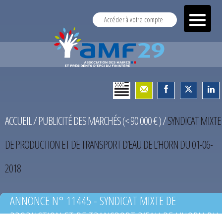
Accéder à votre compte
ACCUEIL
/
PUBLICITÉ DES MARCHÉS (< 90 000 € )
/
SYNDICAT MIXTE
DE PRODUCTION ET DE TRANSPORT D’EAU DE L’HORN DU 01-06-
2018
ANNONCE N° 11445 - SYNDICAT MIXTE DE
PRODUCTION ET DE TRANSPORT D’EAU DE L’HORN DU