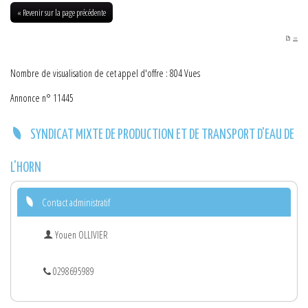
01-06-2018
« Revenir sur la page précédente
PDF
Nombre de visualisation de cet appel d'offre : 804 Vues
Annonce n° 11445
SYNDICAT MIXTE DE PRODUCTION ET DE TRANSPORT D'EAU DE
L'HORN
Contact administratif
Youen OLLIVIER
0298695989