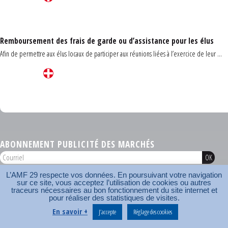
Remboursement des frais de garde ou d’assistance pour les élus
Afin de permettre aux élus locaux de participer aux réunions liées à l’exercice de leur ...
Carrefour des communes du Finistère 2026
ABONNEMENT PUBLICITÉ DES MARCHÉS
L’AMF 29 respecte vos données. En poursuivant votre navigation
AMF 29 © 2026
sur ce site, vous acceptez l’utilisation de cookies ou autres
Plan du site
Nos coordonnées
Mentions légales
Contact
traceurs nécessaires au bon fonctionnement du site internet et
pour réaliser des statistiques de visites.
Carrefour des communes
AMF
En savoir +
J’accepte
Réglage des cookies