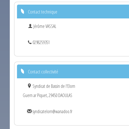
Contact technique
Jérôme VASSAL
0298259351
Contact collectivité
Syndicat de Bassin de l'Elorn
Guern ar Piquet, 29450 DAOULAS
syndicatelorn@wanadoo.fr