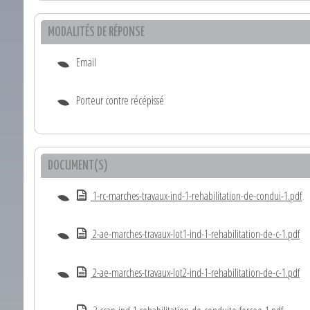
MODALITÉS DE RÉPONSE
Email
Porteur contre récépissé
DOCUMENT(S)
1-rc-marches-travaux-ind-1-rehabilitation-de-condui-1.pdf
2-ae-marches-travaux-lot1-ind-1-rehabilitation-de-c-1.pdf
2-ae-marches-travaux-lot2-ind-1-rehabilitation-de-c-1.pdf