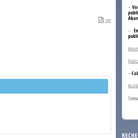
–
Vo
publi
Abon
PDF
–
E
publ
Annon
Public
–
Col
Accéd
Consu
RECHE