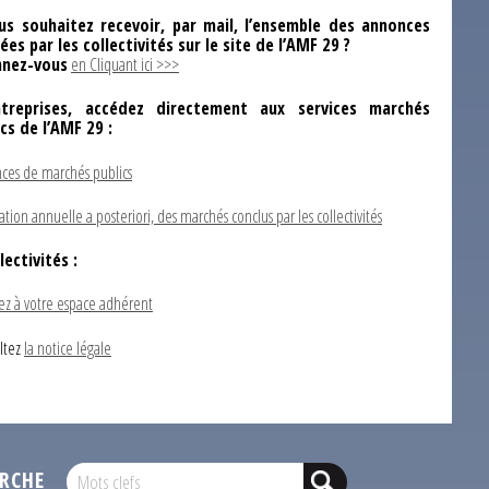
us souhaitez recevoir, par mail, l’ensemble des annonces
ées par les collectivités sur le site de l’AMF 29 ?
nez-vous
en Cliquant ici >>>
ntreprises, accédez directement aux services marchés
ics de l’AMF 29 :
ces de marchés publics
ation annuelle a posteriori, des marchés conclus par les collectivités
lectivités :
ez à votre espace adhérent
ltez
la notice légale
RCHE