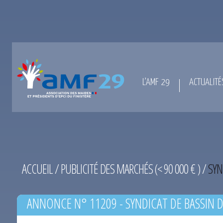
L’AMF 29
ACTUALITÉ
ACCUEIL
/
PUBLICITÉ DES MARCHÉS (< 90 000 € )
/
SYN
ANNONCE N° 11209 - SYNDICAT DE BASSIN D