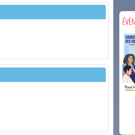
ÉVÈ
comm