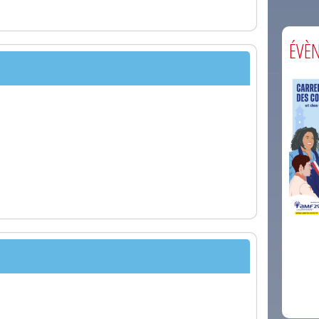
ÉVÈ
comm