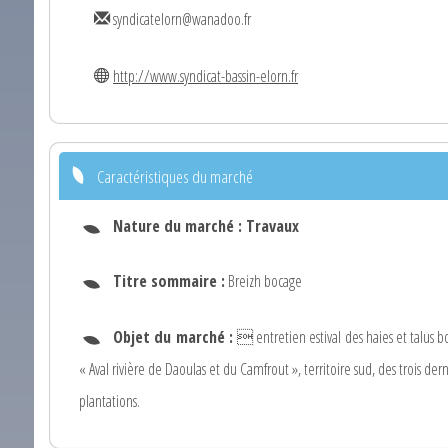
syndicatelorn@wanadoo.fr
http://www.syndicat-bassin-elorn.fr
Caractéristiques du marché
Nature du marché :
Travaux
Titre sommaire :
Breizh bocage
Objet du marché :
 entretien estival des haies et talus bois
« Aval rivière de Daoulas et du Camfrout », territoire sud, des trois der
plantations.