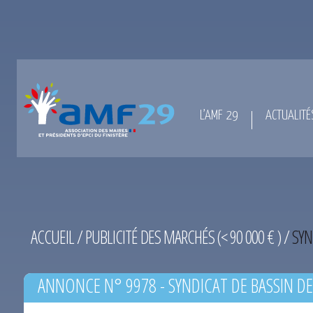
L’AMF 29
ACTUALITÉ
ACCUEIL
/
PUBLICITÉ DES MARCHÉS (< 90 000 € )
/
SYN
ANNONCE N° 9978 - SYNDICAT DE BASSIN DE