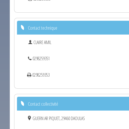
Contact technique
CLAIRE AMIL
0298259351
0298259353
Contact collectivité
GUERN AR PIQUET, 29460 DAOULAS