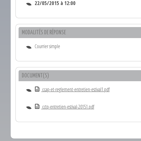
22/05/2015 à 12:00
MODALITÉS DE RÉPONSE
Courrier simple
DOCUMENT(S)
ccap-et-reglement-entretien-estival1.pdf
cctp-entretien-estival-20151.pdf