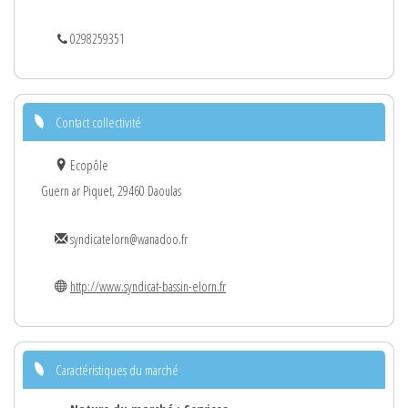
0298259351
Contact collectivité
Ecopôle
Guern ar Piquet, 29460 Daoulas
syndicatelorn@wanadoo.fr
http://www.syndicat-bassin-elorn.fr
Caractéristiques du marché