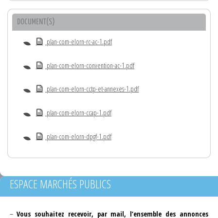
DOCUMENT(S)
plan-com-elorn-rc-ac-1.pdf
plan-com-elorn-convention-ac-1.pdf
plan-com-elorn-cctp-et-annexes-1.pdf
plan-com-elorn-ccap-1.pdf
plan-com-elorn-dpgf-1.pdf
ESPACE MARCHÉS PUBLICS
–
Vous souhaitez recevoir, par mail, l’ensemble des annonces