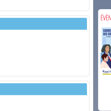
ÉVÈ
comm