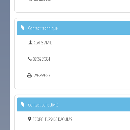
Contact technique
CLAIRE AMIL
0298259351
0298259353
Contact collectivité
ECOPOLE, 29460 DAOULAS