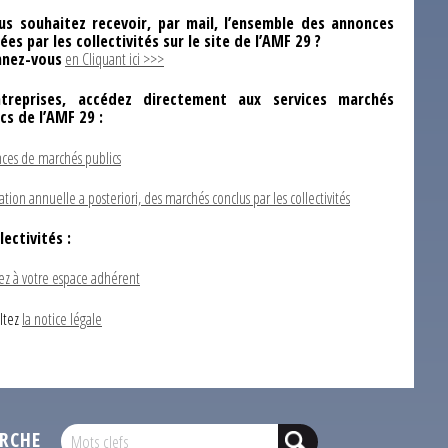
us souhaitez recevoir, par mail, l’ensemble des annonces
ées par les collectivités sur le site de l’AMF 29 ?
nez-vous
en Cliquant ici >>>
ntreprises, accédez directement aux services marchés
ics de l’AMF 29 :
ces de marchés publics
ation annuelle a posteriori, des marchés conclus par les collectivités
lectivités :
ez à votre espace adhérent
ltez
la notice légale
RCHE