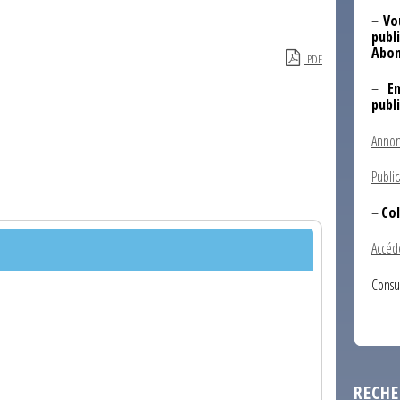
–
Vo
publi
Abon
PDF
–
E
publ
Annon
Public
–
Col
Accéd
Consu
RECHE