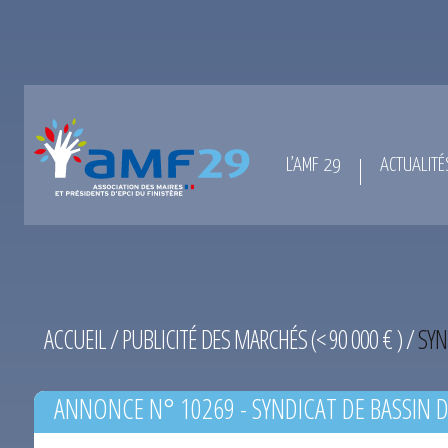
L’AMF 29
ACTUALITÉ
ACCUEIL
/
PUBLICITÉ DES MARCHÉS (< 90 000 € )
/
SYN
ANNONCE N° 10269 - SYNDICAT DE BASSIN D