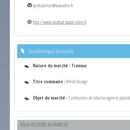
syndicatelorn@wanadoo.fr
http://www.syndicat-bassin-elorn.fr
Caractéristiques du marché
Nature du marché :
Travaux
Titre sommaire :
Breizh bocage
Objet du marché :
Construction de talus bocagers et planta
DÉLAI OU DURÉE DU MARCHÉ