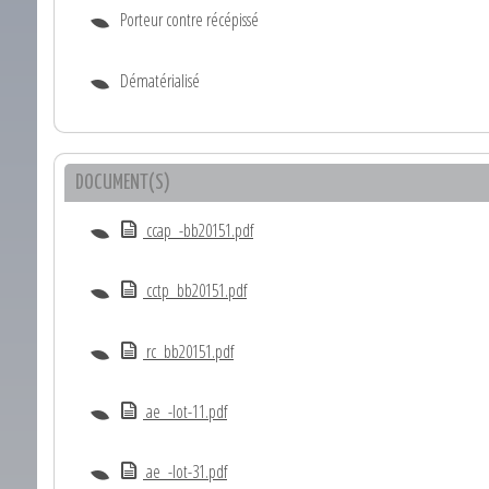
Porteur contre récépissé
Dématérialisé
DOCUMENT(S)
ccap_-bb20151.pdf
cctp_bb20151.pdf
rc_bb20151.pdf
ae_-lot-11.pdf
ae_-lot-31.pdf