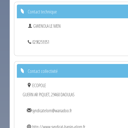
Contact technique
GWENOLA LE MEN
0298259351
Contact collectivité
ECOPOLE
GUERN AR PIQUET, 29460 DAOULAS
syndicatelorn@wanadoo.fr
http://www.syndicat-bassin-elorn.fr