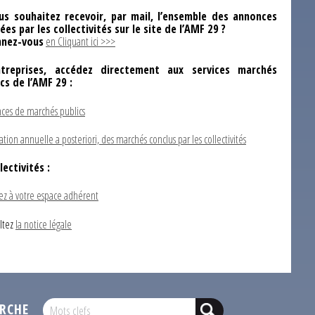
us souhaitez recevoir, par mail, l’ensemble des annonces
ées par les collectivités sur le site de l’AMF 29 ?
nez-vous
en Cliquant ici >>>
ntreprises, accédez directement aux services marchés
ics de l’AMF 29 :
ces de marchés publics
ation annuelle a posteriori, des marchés conclus par les collectivités
lectivités :
ez à votre espace adhérent
ltez
la notice légale
RCHE