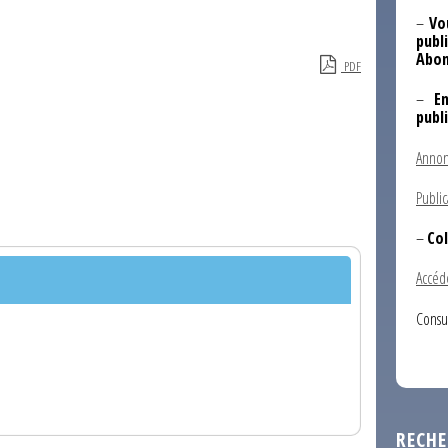
–
Vo
publi
Abon
PDF
–
E
publ
Annon
Public
–
Col
Accéd
Consu
RECHE