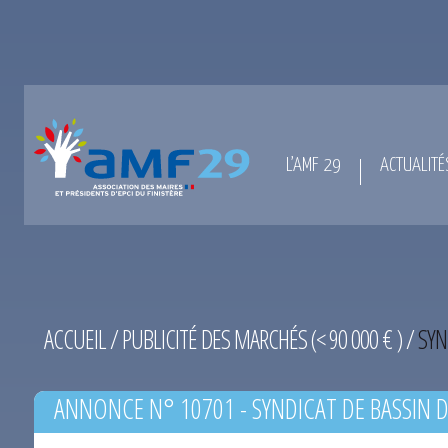
L’AMF 29
ACTUALITÉ
ACCUEIL
/
PUBLICITÉ DES MARCHÉS (< 90 000 € )
/
SYN
ANNONCE N° 10701 - SYNDICAT DE BASSIN D