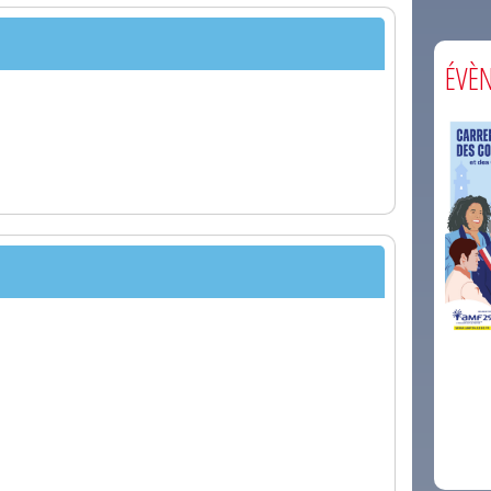
ÉVÈ
comm