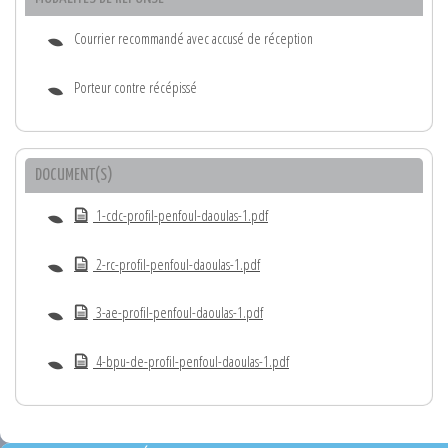
Courrier recommandé avec accusé de réception
Porteur contre récépissé
DOCUMENT(S)
1-cdc-profil-penfoul-daoulas-1.pdf
2-rc-profil-penfoul-daoulas-1.pdf
3-ae-profil-penfoul-daoulas-1.pdf
4-bpu-de-profil-penfoul-daoulas-1.pdf