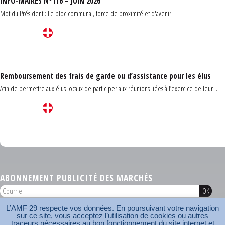
INFO-MAIRES N°116 – JUIN 2026
Mot du Président : Le bloc communal, force de proximité et d'avenir
Remboursement des frais de garde ou d’assistance pour les élus
Afin de permettre aux élus locaux de participer aux réunions liées à l’exercice de leur ...
Carrefour des communes du Finistère 2026
ABONNEMENT PUBLICITÉ DES MARCHÉS
L’AMF 29 respecte vos données. En poursuivant votre navigation
AMF 29 © 2026
sur ce site, vous acceptez l’utilisation de cookies ou autres
Plan du site
Nos coordonnées
Mentions légales
Contact
traceurs nécessaires au bon fonctionnement du site internet et