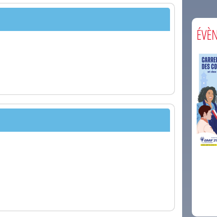
ÉVÈ
comm