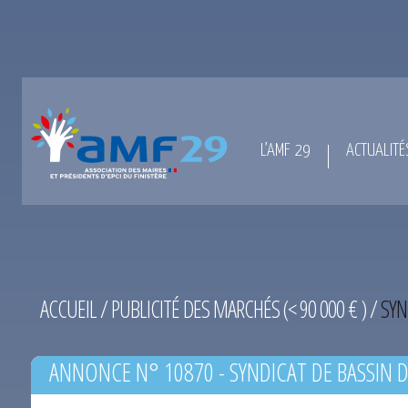
L’AMF 29
ACTUALITÉ
ACCUEIL
/
PUBLICITÉ DES MARCHÉS (< 90 000 € )
/
SYN
ANNONCE N° 10870 - SYNDICAT DE BASSIN D