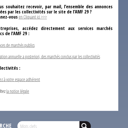
us souhaitez recevoir, par mail, l’ensemble des annonces
ées par les collectivités sur le site de l’AMF 29 ?
nez-vous
en Cliquant ici >>>
ntreprises, accédez directement aux services marchés
ics de l’AMF 29 :
ces de marchés publics
ation annuelle a posteriori, des marchés conclus par les collectivités
lectivités :
ez à votre espace adhérent
ltez
la notice légale
RCHE