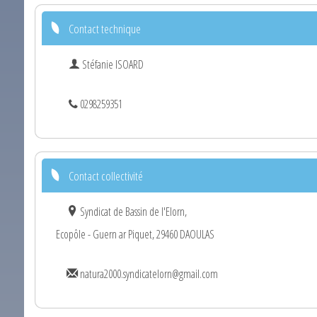
Contact technique
Stéfanie ISOARD
0298259351
Contact collectivité
Syndicat de Bassin de l'Elorn,
Ecopôle - Guern ar Piquet, 29460 DAOULAS
natura2000.syndicatelorn@gmail.com