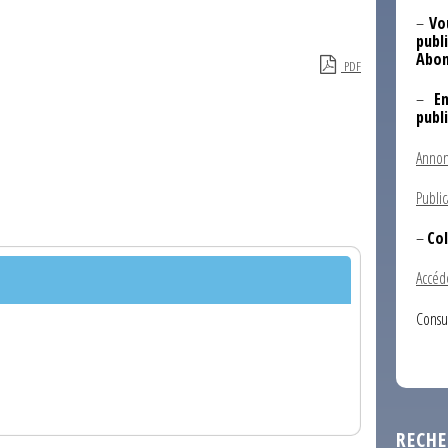
–
Vo
publi
Abon
PDF
–
E
publ
Annon
Public
–
Col
Accéd
Consu
RECHE