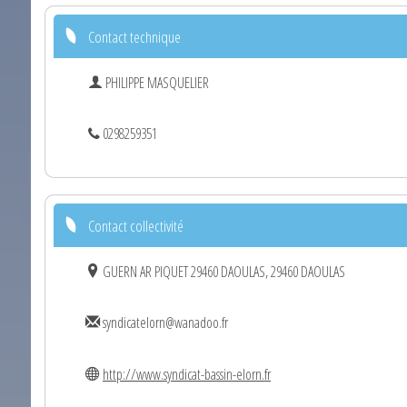
Contact technique
PHILIPPE MASQUELIER
0298259351
Contact collectivité
GUERN AR PIQUET 29460 DAOULAS, 29460 DAOULAS
syndicatelorn@wanadoo.fr
http://www.syndicat-bassin-elorn.fr