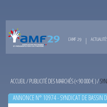
L’AMF 29
ACTUALITÉ
ACCUEIL
/
PUBLICITÉ DES MARCHÉS (< 90 000 € )
/
SYN
ANNONCE N° 10974 - SYNDICAT DE BASSIN D