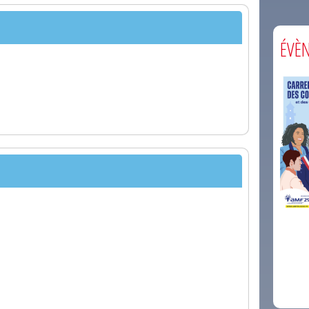
ÉVÈ
comm