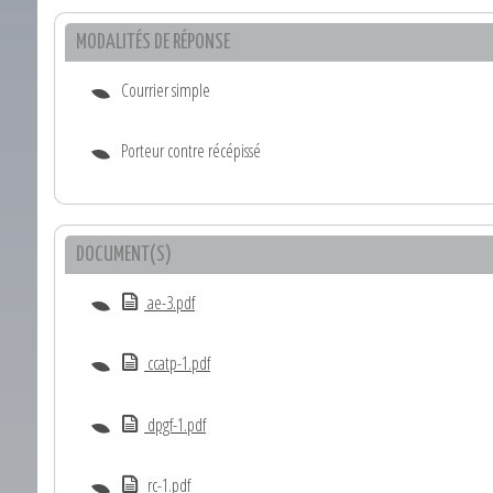
MODALITÉS DE RÉPONSE
Courrier simple
Porteur contre récépissé
DOCUMENT(S)
ae-3.pdf
ccatp-1.pdf
dpgf-1.pdf
rc-1.pdf