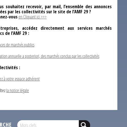
us souhaitez recevoir, par mail, l’ensemble des annonces
ées par les collectivités sur le site de l’AMF 29 ?
nez-vous
en Cliquant ici >>>
ntreprises, accédez directement aux services marchés
ics de l’AMF 29 :
ces de marchés publics
ation annuelle a posteriori, des marchés conclus par les collectivités
lectivités :
ez à votre espace adhérent
ltez
la notice légale
RCHE